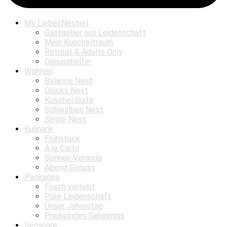
My LiebesNesterl
Gastgeber aus Leidenschaft
Mein Kuscheltraum
Retreat & Adults Only
Genusshelfer
Wohnen
Balance Nest
Glücks Nest
Kuschel Suite
Schwalben Nest
Single Nest
Kulinarik
Frühstück
A la Carte
Sonnen Veranda
Abend Genuss
Packages
Frisch verliebt
Pure Leidenschaft
Unser Jahrestag
Prickelndes Geheimnis
Seminare