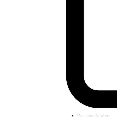
My LiebesNesterl