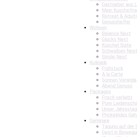
Gastgeber aus 
Mein Kuscheltr
Retreat & Adult
Genusshelfer
Wohnen
Balance Nest
Glücks Nest
Kuschel Suite
Schwalben Nes
Single Nest
Kulinarik
Frühstück
A la Carte
Sonnen Veranda
Abend Genuss
Packages
Frisch verliebt
Pure Leidensch
Unser Jahrestag
Prickelndes Geh
Seminare
Tagung auf der 
Geist in Bewegu