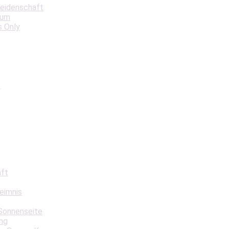
Leidenschaft
aum
s Only
t
aft
eimnis
Sonnenseite
ng