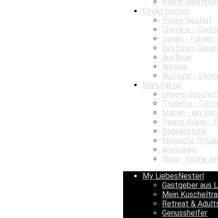
Kleine Meetings
Direkt buchen
Tages Nesterl
Check in - Chec
Sehen - Fühlen -
Bestpreis Garan
Ausflüge
Anreise
Buchung - Storn
Manufaktur
Unsere Geschic
Thalatte - Gött
Macan - ein Sinn
Taurus Ruber - 
Badekristalle
Magische Ritual
Workshop
Shop - Online ei
My LiebesNesterl
Gastgeber aus 
Mein Kuscheltr
Retreat & Adult
Genusshelfer