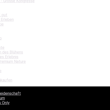
 - Grosse Kongresse
k out
 Erleben
tie
o
hte
in des Blühens
es Erlebnis
Premium Nature
e
nkaufen
Leidenschaft
aum
s Only