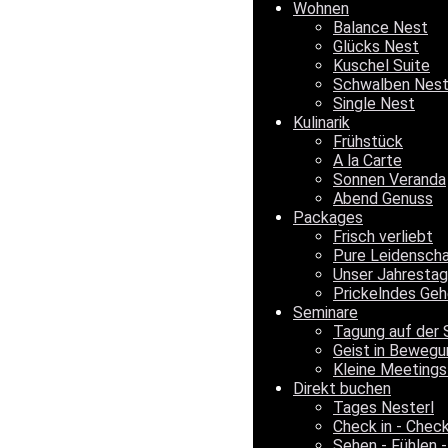
Wohnen
Balance Nest
Glücks Nest
Kuschel Suite
Schwalben Nes
Single Nest
Kulinarik
Frühstück
A la Carte
Sonnen Veranda
Abend Genuss
Packages
Frisch verliebt
Pure Leidensch
Unser Jahrestag
Prickelndes Geh
Seminare
Tagung auf der 
Geist in Bewegu
Kleine Meetings
Direkt buchen
Tages Nesterl
Check in - Chec
Sehen - Fühlen -