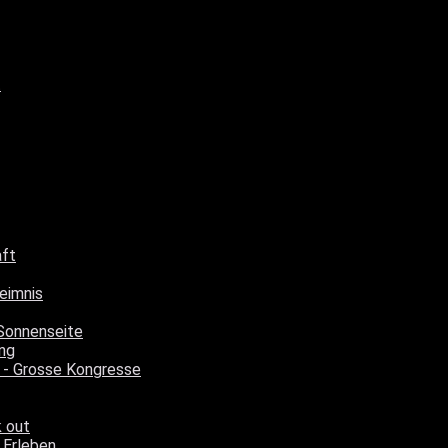
t
aft
eimnis
Sonnenseite
ng
 - Grosse Kongresse
k out
 Erleben