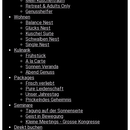
Mein Kuscheltraum
Retreat & Adults Only
Genusshelfer
Wohnen
Balance Nest
Glücks Nest
Kuschel Suite
Schwalben Nest
Single Nest
Kulinarik
Frühstück
A la Carte
Sonnen Veranda
Abend Genuss
Packages
Frisch verliebt
Pure Leidenschaft
Unser Jahrestag
Prickelndes Geheimnis
Seminare
Tagung auf der Sonnenseite
Geist in Bewegung
Kleine Meetings - Grosse Kongresse
Direkt buchen