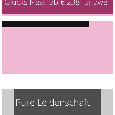
Glücks Nest ab € 238 für zwei
Error
Pure Leidenschaft
...