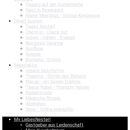
Tagung auf der Sonnenseite
Geist in Bewegung
Kleine Meetings - Grosse Kongresse
Direkt buchen
Tages Nesterl
Check in - Check out
Sehen - Fühlen - Erleben
Bestpreis Garantie
Ausflüge
Anreise
Buchung - Storno
Manufaktur
Unsere Geschichte
Thalatte - Göttin des Blühens
Macan - ein Sinnes Erlebnis
Taurus Ruber - Premium Nature
Badekristalle
Magische Rituale
Workshop
Shop - Online einkaufen
My LiebesNesterl
Gastgeber aus Leidenschaft