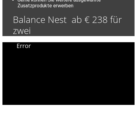
Zusatzprodukte erwerben
Balance Nest ab € 238 für
zwei
Error
LiebesNesterl
Bergwirt
Himmelreichplatz 1 & 2