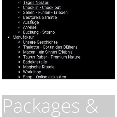
Tages Nesterl
Check in - Check out
Sehen - Fühlen - Erleben
Bestpreis Garantie
Ausflüge
Anreise
Buchung - Storno
Manufaktur
Unsere Geschichte
Thalatte - Göttin des Blühens
Macan - ein Sinnes Erlebnis
Taurus Ruber - Premium Nature
Badekristalle
Magische Rituale
Workshop
Shop - Online einkaufen
Packages &