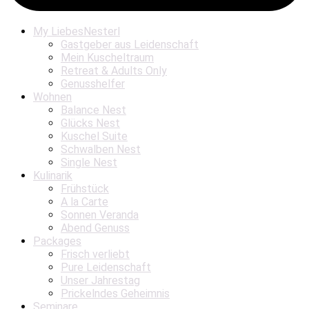
My LiebesNesterl
Gastgeber aus Leidenschaft
Mein Kuscheltraum
Retreat & Adults Only
Genusshelfer
Wohnen
Balance Nest
Glücks Nest
Kuschel Suite
Schwalben Nest
Single Nest
Kulinarik
Frühstück
A la Carte
Sonnen Veranda
Abend Genuss
Packages
Frisch verliebt
Pure Leidenschaft
Unser Jahrestag
Prickelndes Geheimnis
Seminare