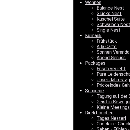
Wohnen
Balance Nest
Glücks Nest
Kuschel Suite
Schwalben Nes
Single Nest
Kulinarik
Frühstück
A la Carte
Sonnen Veranda
Abend Genuss
Packages
Frisch verliebt
Pure Leidensch
Unser Jahrestag
Prickelndes Geh
Seminare
Tagung auf der 
Geist in Bewegu
Kleine Meetings
Direkt buchen
Tages Nesterl
Check in - Chec
Sehen - Fühlen -