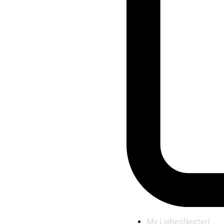
My LiebesNesterl