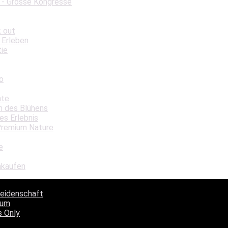
 - Grosse Kongresse
k out
 Erleben
tie
o
hte
in des Blühens
es Erlebnis
Premium Nature
e
nkaufen
Leidenschaft
aum
s Only