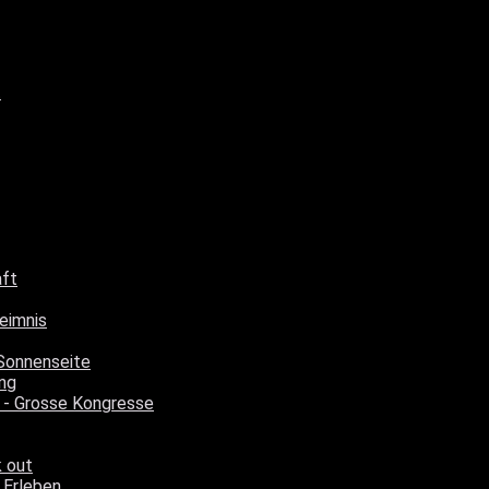
t
aft
eimnis
Sonnenseite
ng
 - Grosse Kongresse
k out
 Erleben