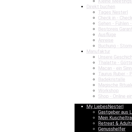
Kleine Meetings
Direkt buchen
Tages Nesterl
Check in - Chec
Sehen - Fühlen -
Bestpreis Garan
Ausflüge
Anreise
Buchung - Storn
Manufaktur
Unsere Geschic
Thalatte - Gött
Macan - ein Sinn
Taurus Ruber - 
Badekristalle
Magische Ritual
Workshop
Shop - Online ei
My LiebesNesterl
Gastgeber aus 
Mein Kuscheltr
Retreat & Adult
Genusshelfer