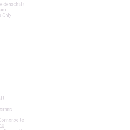
Leidenschaft
aum
s Only
t
aft
eimnis
Sonnenseite
ng