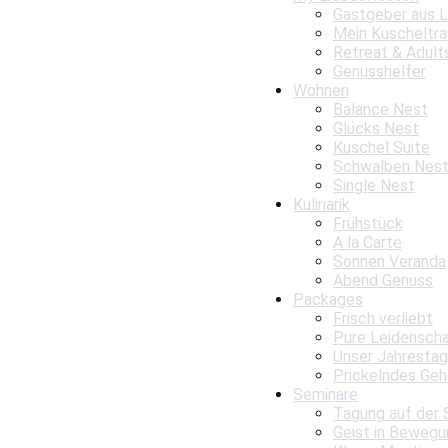
Gastgeber aus 
Mein Kuscheltr
Retreat & Adult
Genusshelfer
Wohnen
Balance Nest
Glücks Nest
Kuschel Suite
Schwalben Nes
Single Nest
Kulinarik
Frühstück
A la Carte
Sonnen Veranda
Abend Genuss
Packages
Frisch verliebt
Pure Leidensch
Unser Jahrestag
Prickelndes Geh
Seminare
Tagung auf der 
Geist in Bewegu