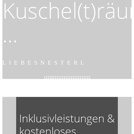
Kuschel(t)rä
...
LIEBESNESTERL
Inklusivleistungen &
kostenloses