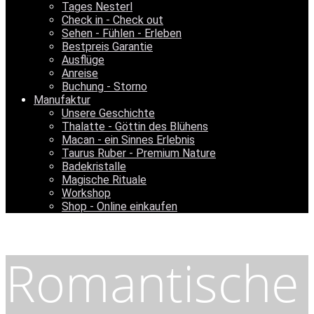
Tages Nesterl
Check in - Check out
Sehen - Fühlen - Erleben
Bestpreis Garantie
Ausflüge
Anreise
Buchung - Storno
Manufaktur
Unsere Geschichte
Thalatte - Göttin des Blühens
Macan - ein Sinnes Erlebnis
Taurus Ruber - Premium Nature
Badekristalle
Magische Rituale
Workshop
Shop - Online einkaufen
Romantische