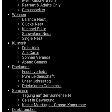
Mein Kuscheltraum
Retreat & Adults Only
Genusshelfer
Wohnen
Balance Nest
Glücks Nest
Kuschel Suite
Schwalben Nest
Single Nest
Kulinarik
Frühstück
A la Carte
Sonnen Veranda
Abend Genuss
Packages
Frisch verliebt
Pure Leidenschaft
Unser Jahrestag
Prickelndes Geheimnis
Seminare
Tagung auf der Sonnenseite
Geist in Bewegung
Kleine Meetings - Grosse Kongresse
Direkt buchen