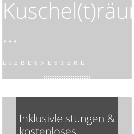
Kuschel(t)rä
...
LIEBESNESTERL
Inklusivleistungen &
kostenloses