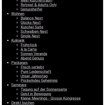
Mein Kuscheltraum
Retreat & Adults Only
Genusshelfer
Wohnen
Balance Nest
Glücks Nest
Kuschel Suite
Schwalben Nest
Single Nest
Kulinarik
Frühstück
A la Carte
Sonnen Veranda
Abend Genuss
Packages
Frisch verliebt
Pure Leidenschaft
Unser Jahrestag
Prickelndes Geheimnis
Seminare
Tagung auf der Sonnenseite
Geist in Bewegung
Kleine Meetings - Grosse Kongresse
Direkt buchen