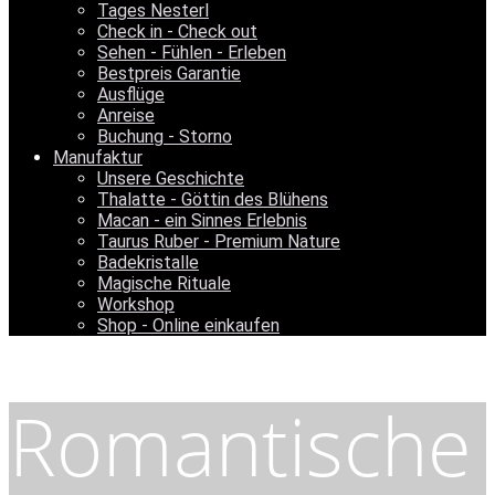
Tages Nesterl
Check in - Check out
Sehen - Fühlen - Erleben
Bestpreis Garantie
Ausflüge
Anreise
Buchung - Storno
Manufaktur
Unsere Geschichte
Thalatte - Göttin des Blühens
Macan - ein Sinnes Erlebnis
Taurus Ruber - Premium Nature
Badekristalle
Magische Rituale
Workshop
Shop - Online einkaufen
Romantische