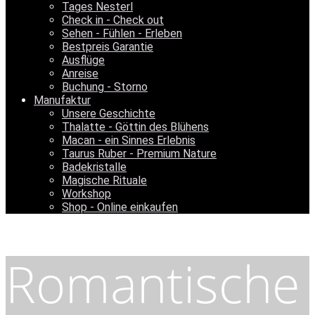
Tages Nesterl
Check in - Check out
Sehen - Fühlen - Erleben
Bestpreis Garantie
Ausflüge
Anreise
Buchung - Storno
Manufaktur
Unsere Geschichte
Thalatte - Göttin des Blühens
Macan - ein Sinnes Erlebnis
Taurus Ruber - Premium Nature
Badekristalle
Magische Rituale
Workshop
Shop - Online einkaufen
Romantische