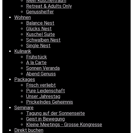
Mein Kuscheltraum
Retreat & Adults Only
Genusshelfer
Wohnen
Balance Nest
Glücks Nest
Kuschel Suite
Schwalben Nest
Single Nest
Kulinarik
Frühstück
A la Carte
Sonnen Veranda
Abend Genuss
Packages
Frisch verliebt
Pure Leidenschaft
Unser Jahrestag
Prickelndes Geheimnis
Seminare
Tagung auf der Sonnenseite
Geist in Bewegung
Kleine Meetings - Grosse Kongresse
Direkt buchen