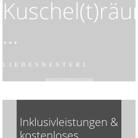
Kuschel(t)rä
...
LIEBESNESTERL
Inklusivleistungen &
kostenloses