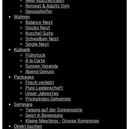
Mein Kuscheltraum
Retreat & Adults Only
Genusshelfer
Wohnen
Balance Nest
Glücks Nest
Kuschel Suite
Schwalben Nest
Single Nest
Kulinarik
Frühstück
A la Carte
Sonnen Veranda
Abend Genuss
Packages
Frisch verliebt
Pure Leidenschaft
Unser Jahrestag
Prickelndes Geheimnis
Seminare
Tagung auf der Sonnenseite
Geist in Bewegung
Kleine Meetings - Grosse Kongresse
Direkt buchen