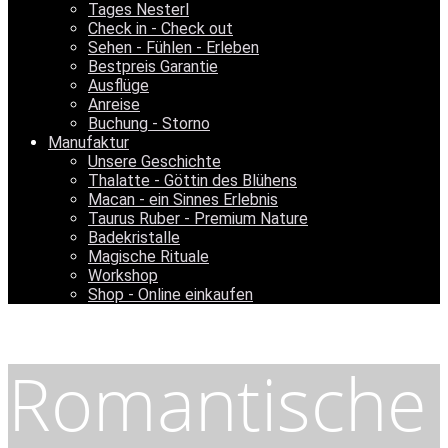
Tages Nesterl
Check in - Check out
Sehen - Fühlen - Erleben
Bestpreis Garantie
Ausflüge
Anreise
Buchung - Storno
Manufaktur
Unsere Geschichte
Thalatte - Göttin des Blühens
Macan - ein Sinnes Erlebnis
Taurus Ruber - Premium Nature
Badekristalle
Magische Rituale
Workshop
Shop - Online einkaufen
Romantische