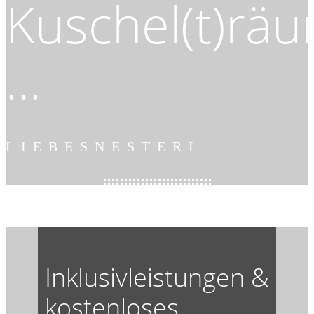
Kuschel(t)rä
...
LIEBESNESTERL
Inklusivleistungen &
kostenloses