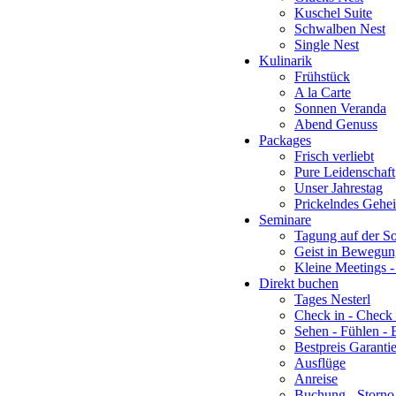
Kuschel Suite
Schwalben Nest
Single Nest
Kulinarik
Frühstück
A la Carte
Sonnen Veranda
Abend Genuss
Packages
Frisch verliebt
Pure Leidenschaft
Unser Jahrestag
Prickelndes Gehe
Seminare
Tagung auf der S
Geist in Bewegun
Kleine Meetings 
Direkt buchen
Tages Nesterl
Check in - Check 
Sehen - Fühlen - 
Bestpreis Garanti
Ausflüge
Anreise
Buchung - Storno