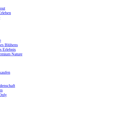
out
Erleben
e
e
des Blühens
s Erlebnis
remium Nature
kaufen
denschaft
um
Only