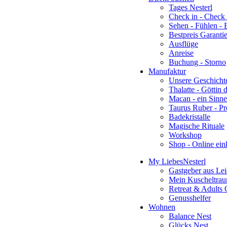
Tages Nesterl
Check in - Check 
Sehen - Fühlen - 
Bestpreis Garanti
Ausflüge
Anreise
Buchung - Storno
Manufaktur
Unsere Geschicht
Thalatte - Göttin 
Macan - ein Sinne
Taurus Ruber - P
Badekristalle
Magische Rituale
Workshop
Shop - Online ein
My LiebesNesterl
Gastgeber aus Lei
Mein Kuscheltra
Retreat & Adults 
Genusshelfer
Wohnen
Balance Nest
Glücks Nest