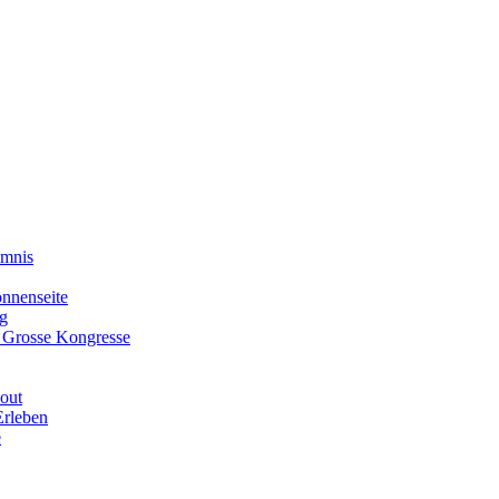
imnis
onnenseite
g
- Grosse Kongresse
out
Erleben
e