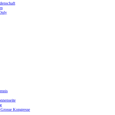
denschaft
um
Only
imnis
onnenseite
g
- Grosse Kongresse