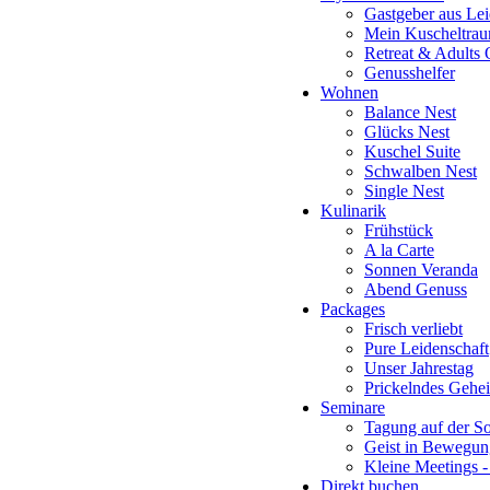
Gastgeber aus Lei
Mein Kuscheltra
Retreat & Adults 
Genusshelfer
Wohnen
Balance Nest
Glücks Nest
Kuschel Suite
Schwalben Nest
Single Nest
Kulinarik
Frühstück
A la Carte
Sonnen Veranda
Abend Genuss
Packages
Frisch verliebt
Pure Leidenschaft
Unser Jahrestag
Prickelndes Gehe
Seminare
Tagung auf der S
Geist in Bewegun
Kleine Meetings 
Direkt buchen